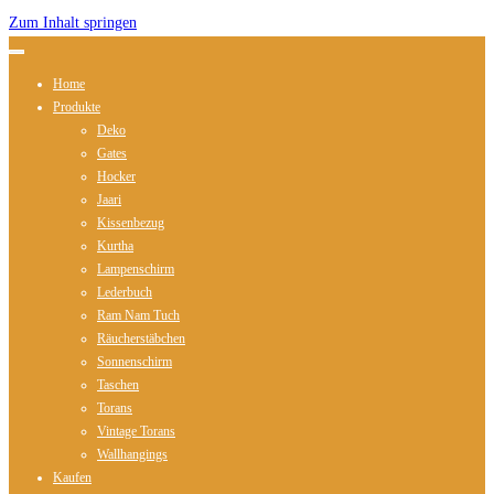
Zum Inhalt springen
Home
Produkte
Deko
Gates
Hocker
Jaari
Kissenbezug
Kurtha
Lampenschirm
Lederbuch
Ram Nam Tuch
Räucherstäbchen
Sonnenschirm
Taschen
Torans
Vintage Torans
Wallhangings
Kaufen