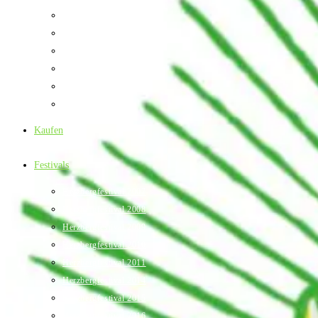
Räucherstäbchen
Sonnenschirm
Taschen
Torans
Vintage Torans
Wallhangings
Kaufen
Festivals
Herzbergfestival 2007
Herzbergfestival 2008
Herzbergfestival 2009
Herzbergfestival 2010
Herzbergfestival 2011
Herzbergfestival 2014
Herzbergfestival 2015
Herzbergfestival 2016