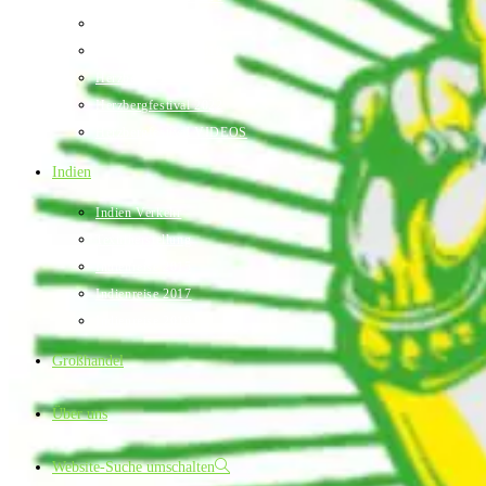
Herzbergfestival 2017
Herzbergfestival 2018
Herzbergfestival 2019
Herzbergfestival 2022
Herzbergfestival VIDEOS
Indien
Indien Verkehr
Textilherstellung
Indienreise 2015
Indienreise 2017
Indienreise 2019
Großhandel
Über uns
Website-Suche umschalten