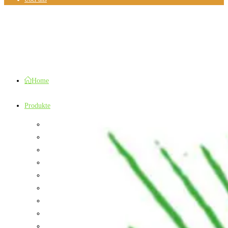
Home
Produkte
Deko
Gates
Hocker
Jaari
Kissenbezug
Kurtha
Lampenschirm
Lederbuch
Ram Nam Tuch