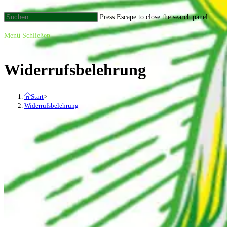
Press Escape to close the search panel.
Menü
Schließen
Widerrufsbelehrung
Start
>
Widerrufsbelehrung