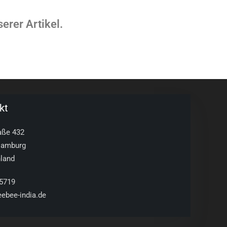
erer Artikel.
kt
raße 432
Hamburg
land
5719
eebee-india.de