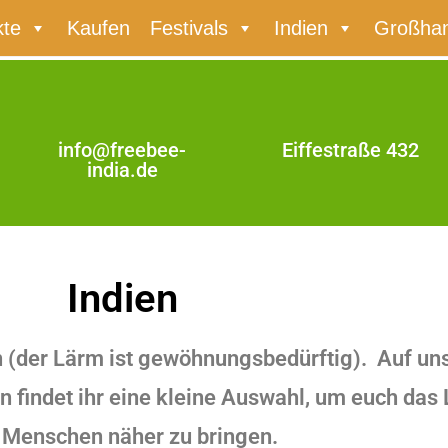
kte
Kaufen
Festivals
Indien
Großhan
info@freebee-
Eiffestraße 432
india.de
Indien
en (der Lärm ist gewöhnungsbedürftig). Auf un
en findet ihr eine kleine Auswahl, um euch da
 Menschen näher zu bringen.